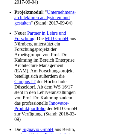
2017-09-04)
Projektmodul
: "
Unter­nehmens­
archi­tektu­ren analy­sieren und
gesta­lten
" (Stand: 2017-09-04)
Neuer
Partner in Lehre und
Forschung
: Die
MID GmbH
aus
Nürnberg unterstützt ein
Forschungsprojekt der
Arbeitsgruppe von Prof. Dr.
Kalmring im Bereich Enterprise
Architecture Management
(EAM). Am Forschungsprojekt
beteiligt sich außerdem die
Campus IT
der Hochschule
Düsseldorf. Ab dem WS 16/17
steht in den Lehrveranstaltungen
von Prof. Dr. Kalmring zudem
das professionelle
Innovator-
Produktportfolio
der MID GmbH
zur Verfügung. (Stand: 2016-03-
09)
Die
Signavio GmbH
aus Berlin,