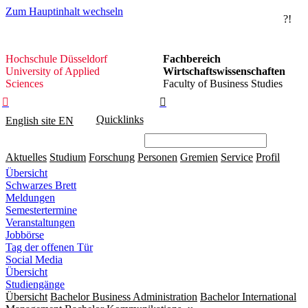
Zum Hauptinhalt wechseln
?!
Hochschule
Hochschule Düsseldorf
Fachbereich
Düsseldorf
University of Applied
Wirtschaftswissenschaften
Sciences
Faculty of Business Studies


Quicklinks
English site
EN
Aktuelles
Studium
Forschung
Personen
Gremien
Service
Profil
Übersicht
Schwarzes Brett
Meldungen
Semestertermine
Veranstaltungen
Jobbörse
Tag der offenen Tür
Social Media
Übersicht
Studiengänge
Übersicht
Bachelor Business Administration
Bachelor International