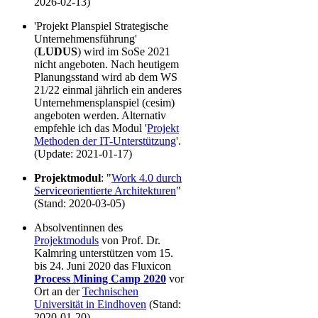
2026-02-13)
'Projekt Planspiel Strategische
Unternehmensführung'
(
LUDUS
) wird im SoSe 2021
nicht angeboten. ​​Nach heutigem
Planungsstand wird ab dem WS
21/22 einmal jährlich ein anderes
Unternehmensplanspiel (cesim)
angeboten werden. Alternativ
empfehle ich das Modul '
Projekt
Methoden der IT-Unterstützung
'.
(Update: 2021-01-17)
Projektmodul
: "
Work 4.0 durch
Serviceorientierte Architekturen
"
(Stand: 2020-03-05)
Absolventinnen des
Projektmoduls
von Prof. Dr.
Kalmring unterstützen vom 15.
bis 24. Juni 2020 das Fluxicon
Process Mining Camp 2020
vor
Ort an der
Technischen
Universität in Eindhoven
(Stand:
2020-01-20)