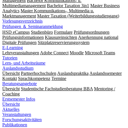
Management
Bachelor Kommunikations- u.
Multimediamanagement
Bachelor Taxation 3in1
Master Business
Analytics
Master Kommunikations-, Multimedia u.
Marktmanagement
Master Taxation (Weiterbildungsstudiengang)
Vorlesungsverzeichnis
Prüfungen ＆ Seminaranmeldung
HSD eCampus
Studienbüro
Formulare
Prüfungs­ordnungen
Prüfungs­informationen
Klausureinsichten
Anerkennung national
Digitale Prüfungen
Sitzplatzreservierungssystem
E-Learning
Lehrveranstaltungen
Adobe Connect
Moodle
Microsoft Teams
Tutorien
Lern- und Arbeitsräume
Auslandsstudium
Übersicht
Partnerhochschulen
Auslandspraktika
Auslandssemester
Kontakt
Sprachkompetenz
Termine
Beratungsangebote
Übersicht
Studentische Fachstudienberatung BBA
Mentoring /
Coaching
Erstsemester Infos
Übersicht
Aktuelles
Veranstaltungen
Forschungsaktivitäten
Publikationen