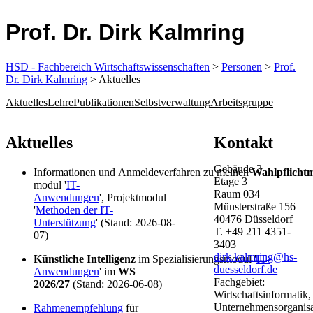
Prof. Dr. Dirk Kalmring
HSD - Fachbereich Wirtschaftswissenschaften
>
Personen
>
Prof.
Dr. Dirk Kalmring
> Aktuelles
Aktuelles
Lehre
Publikationen
Selbstverwaltung
Arbeitsgruppe
​​​​Aktuelles
Kontakt
Gebäude
3
Informationen und Anmeldeverfahren zu meinen
Wahlpflicht
Etage
3
modul '
IT-
Raum
034
Anwendungen
', Projektmodul
Münsterstraße
156
'
Methoden der IT-
40476
Düsseldorf
Unterstützung
' (Stand: 2026-08-
T.
+49 211 4351-
07)
3403
dirk.kalmring@hs-
Künstliche Intelligenz
im Spezialisierungsmodul '
IT-
duesseldorf.de
Anwendungen
' im
WS
Fachgebiet:
2026/27
(Stand: 2026-06-08)
Wirtschaftsinformatik,
Unternehmensorganisa
Rahmenempfehlung
für