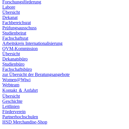
Forschungsförderung
Labore
Übersicht
Dekanat
Fachbereichsrat
Prüfungsausschuss
Studienbeirat
Fachschaftsrat
​​Arbeitskreis Internationalisierung
QVM-Kommission
Übersicht
Dekanatsbüro
Studienbüro
Fachschaftsbüro
zur Übersicht der Beratungsangebote
Women@Wiwi
Webteam
Kontakt ＆ Anfahrt
Übersicht
Geschichte
Leitlinien
Förderverein
Partnerhochschulen
HSD Merchandise-Shop