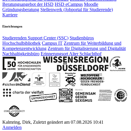
Beratungsangebot der HSD
HSD eCampus
Moodle
Gründungsberatung
Stellenwerk (Jobportal für Studierende)
Karriere
Einrichtungen
Studierenden Support Center (SSC)
Studienbüros
Hochschulbibliothek
Campus IT
Zentrum für Weiterbildung und
Kompetenzentwicklung
Zentrum für Digitalisierung und Digitalität
Nachhaltigkeitsbüro
Erinnerungsort Alter Schlachthof
Kalmring, Dirk, Zuletzt geändert am 07.08.2026 10:41
Anmelden