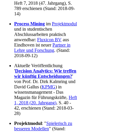
Heft 7, 2018 (47. Jahrgang), S.
789 erschienen (Stand: 2018-09-
14)
Process Mining
im
Projektmodul
und in studentischen
Abschlussarbeiten praktisch
anwendbar:
Fluxicon BV
aus
Eindhoven ist neuer
Partner in
Lehre und Forschung
. (Stand:
2018-09-12)
Aktuelle Veröffentlichung
'
Decision Analytics: Wie treffen
wir künftig Entscheidungen?
'
von Prof. Dr. Dirk Kalmring und
David Gallus (
KPMG
) in
wissensmanagement - Das
Magazin für Führungskräfte,
Heft
1, 2018 (20. Jahrgang)
, S. 40 -
42, erschienen (Stand: 2018-03-
28)
Projektmodul
: "
Spiele­risch zu
besse­ren Model­len
" (Stand: