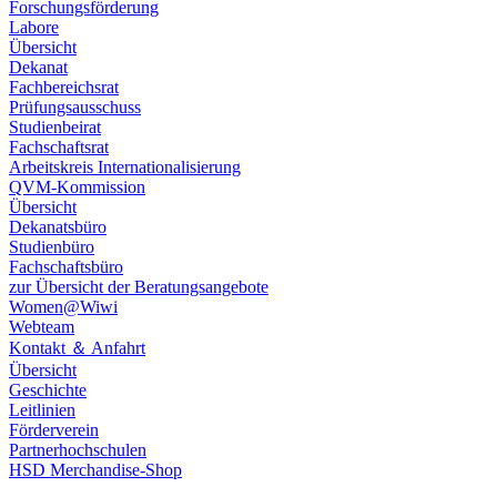
Forschungsförderung
Labore
Übersicht
Dekanat
Fachbereichsrat
Prüfungsausschuss
Studienbeirat
Fachschaftsrat
​​Arbeitskreis Internationalisierung
QVM-Kommission
Übersicht
Dekanatsbüro
Studienbüro
Fachschaftsbüro
zur Übersicht der Beratungsangebote
Women@Wiwi
Webteam
Kontakt ＆ Anfahrt
Übersicht
Geschichte
Leitlinien
Förderverein
Partnerhochschulen
HSD Merchandise-Shop