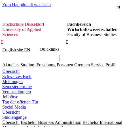
Zum Hauptinhalt wechseln
?!
Hochschule
Hochschule Düsseldorf
Fachbereich
Düsseldorf
University of Applied
Wirtschaftswissenschaften
Sciences
Faculty of Business Studies


Quicklinks
English site
EN
Aktuelles
Studium
Forschung
Personen
Gremien
Service
Profil
Übersicht
Schwarzes Brett
Meldungen
Semestertermine
Veranstaltungen
Jobbörse
Tag der offenen Tür
Social Media
Übersicht
Studiengänge
Übersicht
Bachelor Business Administration
Bachelor International