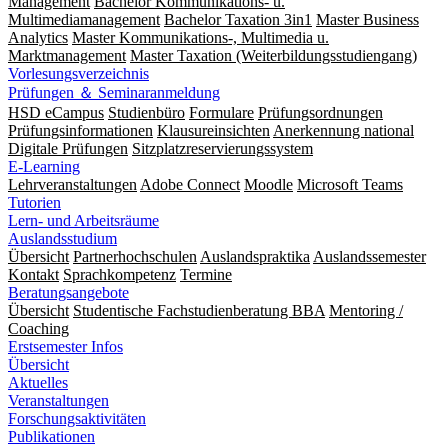
Management
Bachelor Kommunikations- u.
Multimediamanagement
Bachelor Taxation 3in1
Master Business
Analytics
Master Kommunikations-, Multimedia u.
Marktmanagement
Master Taxation (Weiterbildungsstudiengang)
Vorlesungsverzeichnis
Prüfungen ＆ Seminaranmeldung
HSD eCampus
Studienbüro
Formulare
Prüfungs­ordnungen
Prüfungs­informationen
Klausureinsichten
Anerkennung national
Digitale Prüfungen
Sitzplatzreservierungssystem
E-Learning
Lehrveranstaltungen
Adobe Connect
Moodle
Microsoft Teams
Tutorien
Lern- und Arbeitsräume
Auslandsstudium
Übersicht
Partnerhochschulen
Auslandspraktika
Auslandssemester
Kontakt
Sprachkompetenz
Termine
Beratungsangebote
Übersicht
Studentische Fachstudienberatung BBA
Mentoring /
Coaching
Erstsemester Infos
Übersicht
Aktuelles
Veranstaltungen
Forschungsaktivitäten
Publikationen