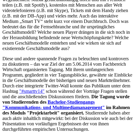
teilen (z.B. mit Spotify), kostenlos mit Menschen aus aller Welt
videotelefonieren (z.B. mit Skype), Tickets mit dem Handy ziehen
(z.B. mit der DB-App) und vieles mehr. Auch das interaktive
Medium „Smart TV“ steht kurz vor einem Durchbruch. Doch was
bedeutet das für die Fernsehbranche und ihr ursprüngliches
Geschäftsmodell? Welche neuen Player drängen in die sich noch in
der Herausbildung befindende neue Wertschöpfungskette? Welche
neuen Geschäftsmodelle entstehen und wie wirken sie sich auf
existierende Geschäftsmodelle aus?
Diese und andere spannende Fragen zu beleuchten und kontrovers
zu diskutieren – das war Ziel der am 5.06.2014 vom Fachbereich
Wirtschaft organisierten Tagung. Mit ihrem umfangreichen
Programm, gegliedert in vier Tagungsblöcke, gewährte sie Einblicke
in die Geschäftsmodelle der bisherigen und neuen Marktteilnehmer.
Durch eine integrierte Twitter-Wall konnte das Publikum unter dem
Hashtag
"#smarttv14"
schon während der Vorträge Fragen stellen
und die anschließenden Diskussionen fördern.
Die Tagung wurde
von Studierenden des
Bachelor-Studiengangs
"Kommunikations- und Multimediamanagement"
im Rahmen
des Moduls "Projektarbeit" organisiert.
Studierende haben aber
auch aktiv inhaltlich mitgewirkt: bei der Diskussion wie auch bei der
Präsentation von vorläufigen Ergebnissen der von ihnen
durchgeführten empirischen Untersuchungen.