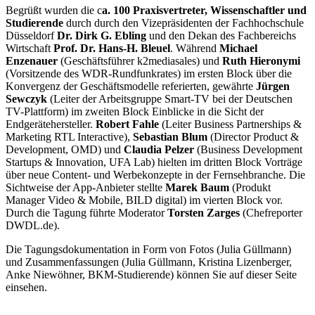
Begrüßt wurden die c
a. 100 Praxisvertreter, Wissenschaftler und
Studierende
durch durch den Vizepräsidenten der Fachhochschule
Düsseldorf
Dr. Dirk G. Ebling
und den Dekan des Fachbereichs
Wirtschaft
Prof. Dr. Hans-H. Bleuel
. Während
Michael
Enzenauer
(Geschäftsführer k2mediasales) und
Ruth Hieronymi
(Vorsitzende des WDR-Rundfunkrates) im ersten Block über die
Konvergenz der Geschäftsmodelle referierten, gewährte
Jürgen
Sewczyk
(Leiter der Arbeitsgruppe Smart-TV bei der Deutschen
TV-Plattform) im zweiten Block Einblicke in die Sicht der
Endgerätehersteller.
Robert Fahle
(Leiter Business Partnerships &
Marketing RTL Interactive),
Sebastian Blum
(Director Product &
Development, OMD) und
Claudia Pelzer
(Business Development
Startups & Innovation, UFA Lab) hielten im dritten Block Vorträge
über neue Content- und Werbekonzepte in der Fernsehbranche. Die
Sichtweise der App-Anbieter stellte
Marek Baum
(Produkt
Manager Video & Mobile, BILD digital) im vierten Block vor.
Durch die Tagung führte Moderator
Torsten Zarges
(Chefreporter
DWDL.de).
Die Tagungsdokumentation in Form von Fotos (Julia Güllmann)
und Zusammenfassungen (Julia Güllmann, Kristina Lizenberger,
Anke Niewöhner, BKM-Studierende) können Sie auf dieser Seite
einsehen.