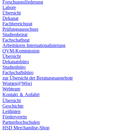
Forschungsförderung
Labore
Übersicht
Dekanat
Fachbereichsrat
Prüfungsausschuss
Studienbeirat
Fachschaftsrat
​​Arbeitskreis Internationalisierung
QVM-Kommission
Übersicht
Dekanatsbüro
Studienbüro
Fachschaftsbüro
zur Übersicht der Beratungsangebote
Women@Wiwi
Webteam
Kontakt ＆ Anfahrt
Übersicht
Geschichte
Leitlinien
Förderverein
Partnerhochschulen
HSD Merchandise-Shop