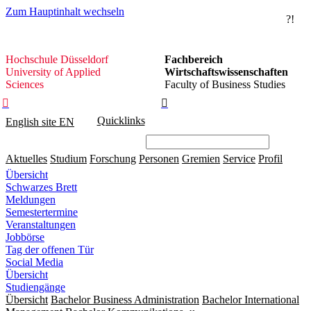
Zum Hauptinhalt wechseln
?!
Hochschule
Hochschule Düsseldorf
Fachbereich
Düsseldorf
University of Applied
Wirtschaftswissenschaften
Sciences
Faculty of Business Studies


Quicklinks
English site
EN
Aktuelles
Studium
Forschung
Personen
Gremien
Service
Profil
Übersicht
Schwarzes Brett
Meldungen
Semestertermine
Veranstaltungen
Jobbörse
Tag der offenen Tür
Social Media
Übersicht
Studiengänge
Übersicht
Bachelor Business Administration
Bachelor International