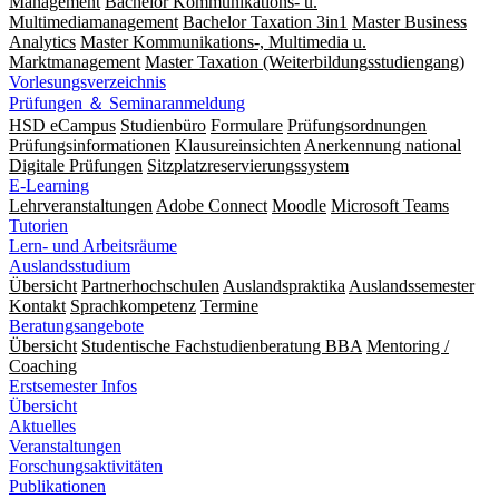
Management
Bachelor Kommunikations- u.
Multimediamanagement
Bachelor Taxation 3in1
Master Business
Analytics
Master Kommunikations-, Multimedia u.
Marktmanagement
Master Taxation (Weiterbildungsstudiengang)
Vorlesungsverzeichnis
Prüfungen ＆ Seminaranmeldung
HSD eCampus
Studienbüro
Formulare
Prüfungs­ordnungen
Prüfungs­informationen
Klausureinsichten
Anerkennung national
Digitale Prüfungen
Sitzplatzreservierungssystem
E-Learning
Lehrveranstaltungen
Adobe Connect
Moodle
Microsoft Teams
Tutorien
Lern- und Arbeitsräume
Auslandsstudium
Übersicht
Partnerhochschulen
Auslandspraktika
Auslandssemester
Kontakt
Sprachkompetenz
Termine
Beratungsangebote
Übersicht
Studentische Fachstudienberatung BBA
Mentoring /
Coaching
Erstsemester Infos
Übersicht
Aktuelles
Veranstaltungen
Forschungsaktivitäten
Publikationen