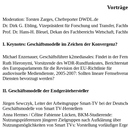
​Vorträge
​Moderation: Torsten Zarges, Chefreporter DWDL.de
​Dr. Dirk G. Ebling, Vizepräsident für Forschung und Transfer, Fac
​Prof. Dr. Hans-H. Bleuel, Dekan des Fachbereichs Wirtschaft, Fach
​I. Keynotes: Geschäftsmodelle im Zeichen der Konvergenz?
​Michael Enzenauer, Geschäftsführer k2mediasales: Findet in der Fer
​Ruth Hieronymi, Vorsitzende des WDR-Rundfunkrates, Berichterstatt
des Europaparlaments für die Revision der EU-Richtlinie für
audiovisuelle Mediendienste, 2005-2007: Sollten lineare Fernsehver
Diensten bevorzugt werden?
​II. Geschäftsmodelle der Endgerätehersteller
​Jürgen Sewczyk, Leiter der Arbeitsgruppe Smart-TV bei der Deutsch
Geschäftsmodelle von Smart TV-Herstellern
​Anna Hermes / Céline Fabienne Lücken, BKM-Studierende:
Nutzungspräferenzen jüngerer Zielgruppen nach Aufklärung über
Nutzungsmöglichkeiten von Smart TVs: Vorstellung vorläufiger Erge