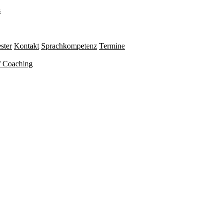
s
ster
Kontakt
Sprachkompetenz
Termine
/ Coaching