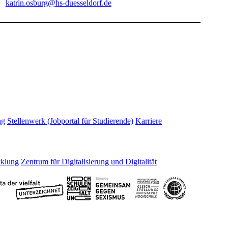
katrin.osburg@hs-duesseldorf.de
ng
Stellenwerk (Jobportal für Studierende)
Karriere
cklung
Zentrum für Digitalisierung und Digitalität