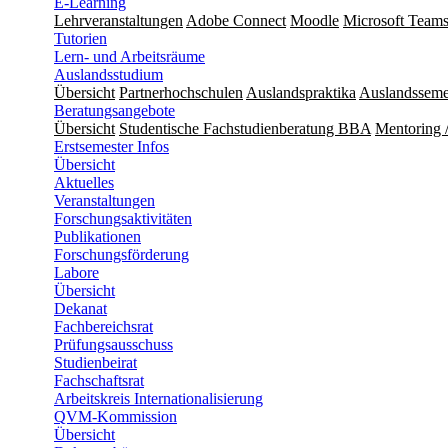
E-Learning
Lehrveranstaltungen
Adobe Connect
Moodle
Microsoft Team
Tutorien
Lern- und Arbeitsräume
Auslandsstudium
Übersicht
Partnerhochschulen
Auslandspraktika
Auslandsseme
Beratungsangebote
Übersicht
Studentische Fachstudienberatung BBA
Mentoring 
Erstsemester Infos
Übersicht
Aktuelles
Veranstaltungen
Forschungsaktivitäten
Publikationen
Forschungsförderung
Labore
Übersicht
Dekanat
Fachbereichsrat
Prüfungsausschuss
Studienbeirat
Fachschaftsrat
​​Arbeitskreis Internationalisierung
QVM-Kommission
Übersicht