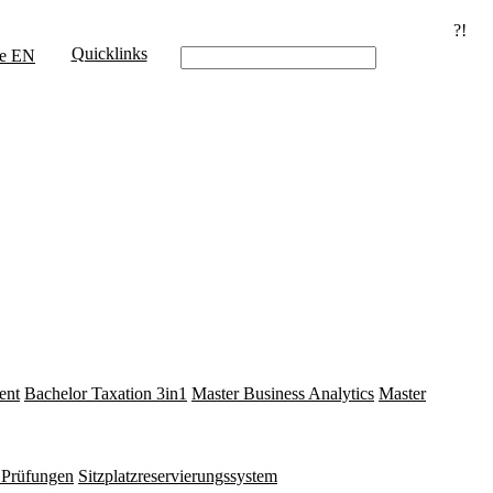
?!
Quicklinks
e
EN
ent
Bachelor Taxation 3in1
Master Business Analytics
Master
e Prüfungen
Sitzplatzreservierungssystem