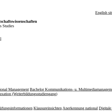
English sit
schaftswissenschaften
s Studies
l
tional Management
Bachelor Kommunikations- u. Multimediamanagem
axation (Weiterbildungsstudiengang)
üfungs­informationen
Klausureinsichten
Anerkennung national
Digital