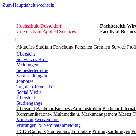
Zum Hauptinhalt wechseln
Hochschule
Hochschule Düsseldorf
Fachbereich Wirt
Düsseldorf
University of Applied Sciences
Faculty of Busines


Aktuelles
Studium
Forschung
Personen
Gremien
Service
Profi
Übersicht
Schwarzes Brett
Meldungen
Semestertermine
Veranstaltungen
Jobbörse
Tag der offenen Tür
Social Media
Übersicht
Studiengänge
Übersicht
Bachelor Business Administration
Bachelor Interna
Kommunikations-, Multimedia u. Marktmanagement
Master T
Vorlesungsverzeichnis
Prüfungen ＆ Seminaranmeldung
HSD eCampus
Studienbüro
Formulare
Prüfungs­ordnungen
Pr