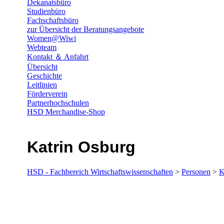
Dekanatsbüro
Studienbüro
Fachschaftsbüro
zur Übersicht der Beratungsangebote
Women@Wiwi
Webteam
Kontakt ＆ Anfahrt
Übersicht
Geschichte
Leitlinien
Förderverein
Partnerhochschulen
HSD Merchandise-Shop
Katrin Osburg
HSD - Fachbereich Wirtschaftswissenschaften
>
Personen
>
K