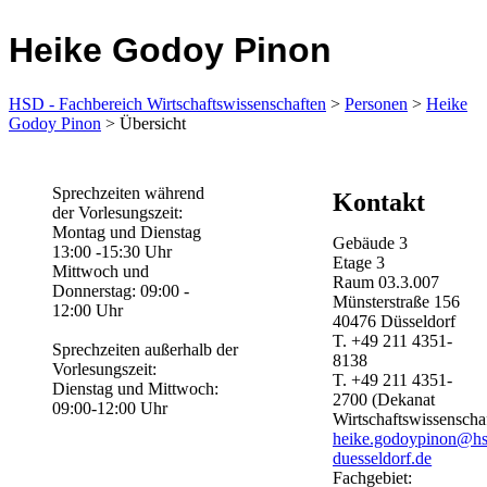
Heike Godoy Pinon
HSD - Fachbereich Wirtschaftswissenschaften
>
Personen
>
Heike
Godoy Pinon
> Übersicht
​​​Sprechzeiten während
Kontakt
der Vorlesungszeit:
Montag und Dienstag
Gebäude
3
13:00 -15:30 Uhr
Etage
3
Mittwoch und
Raum
03.3.007
Donnerstag: 09:00 -
Münsterstraße
156
12:00 Uhr​
40476
Düsseldorf
T.
+49 211 4351-
Sprechzeiten außerhalb der
8138
Vorlesungszeit:
T.
+49 211 4351-
Dienstag und Mittwoch:
2700
(Dekanat
09:00-12:00 Uhr ​​​​​​​​​​​
Wirtschaftswissenscha
heike.godoypinon@hs
duesseldorf.de
Fachgebiet: