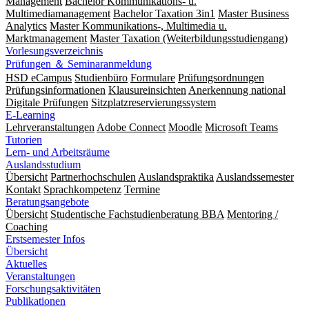
Management
Bachelor Kommunikations- u.
Multimediamanagement
Bachelor Taxation 3in1
Master Business
Analytics
Master Kommunikations-, Multimedia u.
Marktmanagement
Master Taxation (Weiterbildungsstudiengang)
Vorlesungsverzeichnis
Prüfungen ＆ Seminaranmeldung
HSD eCampus
Studienbüro
Formulare
Prüfungs­ordnungen
Prüfungs­informationen
Klausureinsichten
Anerkennung national
Digitale Prüfungen
Sitzplatzreservierungssystem
E-Learning
Lehrveranstaltungen
Adobe Connect
Moodle
Microsoft Teams
Tutorien
Lern- und Arbeitsräume
Auslandsstudium
Übersicht
Partnerhochschulen
Auslandspraktika
Auslandssemester
Kontakt
Sprachkompetenz
Termine
Beratungsangebote
Übersicht
Studentische Fachstudienberatung BBA
Mentoring /
Coaching
Erstsemester Infos
Übersicht
Aktuelles
Veranstaltungen
Forschungsaktivitäten
Publikationen