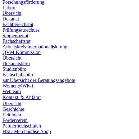
Forschungsförderung
Labore
Übersicht
Dekanat
Fachbereichsrat
Prüfungsausschuss
Studienbeirat
Fachschaftsrat
​​Arbeitskreis Internationalisierung
QVM-Kommission
Übersicht
Dekanatsbüro
Studienbüro
Fachschaftsbüro
zur Übersicht der Beratungsangebote
Women@Wiwi
Webteam
Kontakt ＆ Anfahrt
Übersicht
Geschichte
Leitlinien
Förderverein
Partnerhochschulen
HSD Merchandise-Shop