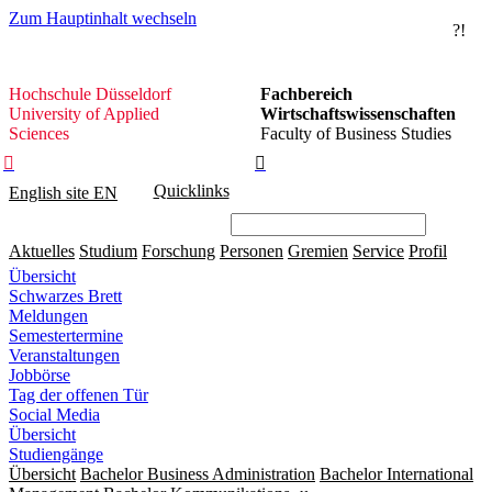
Zum Hauptinhalt wechseln
?!
Hochschule
Hochschule Düsseldorf
Fachbereich
Düsseldorf
University of Applied
Wirtschaftswissenschaften
Sciences
Faculty of Business Studies


Quicklinks
English site
EN
Aktuelles
Studium
Forschung
Personen
Gremien
Service
Profil
Übersicht
Schwarzes Brett
Meldungen
Semestertermine
Veranstaltungen
Jobbörse
Tag der offenen Tür
Social Media
Übersicht
Studiengänge
Übersicht
Bachelor Business Administration
Bachelor International