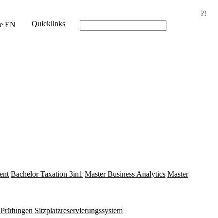
?!
Quicklinks
e
EN
ent
Bachelor Taxation 3in1
Master Business Analytics
Master
e Prüfungen
Sitzplatzreservierungssystem