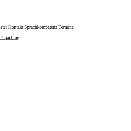
s
ster
Kontakt
Sprachkompetenz
Termine
/ Coaching