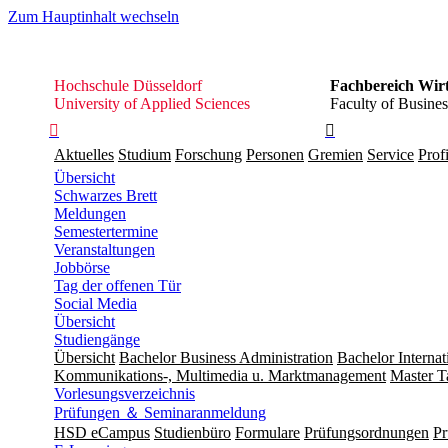
Zum Hauptinhalt wechseln
Hochschule
Hochschule Düsseldorf
Fachbereich Wirt
Düsseldorf
University of Applied Sciences
Faculty of Busines


Aktuelles
Studium
Forschung
Personen
Gremien
Service
Profi
Übersicht
Schwarzes Brett
Meldungen
Semestertermine
Veranstaltungen
Jobbörse
Tag der offenen Tür
Social Media
Übersicht
Studiengänge
Übersicht
Bachelor Business Administration
Bachelor Interna
Kommunikations-, Multimedia u. Marktmanagement
Master T
Vorlesungsverzeichnis
Prüfungen ＆ Seminaranmeldung
HSD eCampus
Studienbüro
Formulare
Prüfungs­ordnungen
Pr