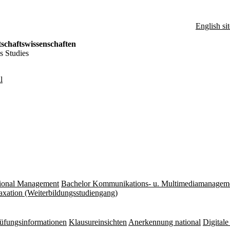
English sit
schaftswissenschaften
s Studies
l
tional Management
Bachelor Kommunikations- u. Multimediamanagem
axation (Weiterbildungsstudiengang)
üfungs­informationen
Klausureinsichten
Anerkennung national
Digital