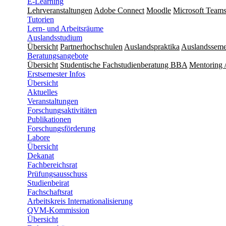
E-Learning
Lehrveranstaltungen
Adobe Connect
Moodle
Microsoft Team
Tutorien
Lern- und Arbeitsräume
Auslandsstudium
Übersicht
Partnerhochschulen
Auslandspraktika
Auslandsseme
Beratungsangebote
Übersicht
Studentische Fachstudienberatung BBA
Mentoring 
Erstsemester Infos
Übersicht
Aktuelles
Veranstaltungen
Forschungsaktivitäten
Publikationen
Forschungsförderung
Labore
Übersicht
Dekanat
Fachbereichsrat
Prüfungsausschuss
Studienbeirat
Fachschaftsrat
​​Arbeitskreis Internationalisierung
QVM-Kommission
Übersicht