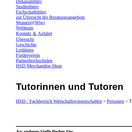
Dekanatsbüro
Studienbüro
Fachschaftsbüro
zur Übersicht der Beratungsangebote
Women@Wiwi
Webteam
Kontakt ＆ Anfahrt
Übersicht
Geschichte
Leitlinien
Förderverein
Partnerhochschulen
HSD Merchandise-Shop
Tutorinnen und Tutoren
HSD - Fachbereich Wirtschaftswissenschaften
>
Personen
> T
An anderer Stelle finden Sie: